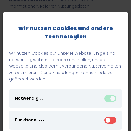
Informationen, Referrer, Nutzungsdaten
4.2 Google reCAPTCHA
Zur Absicherung unserer Formulare nutzen wir Google
Wir nutzen Cookies und andere
reCAPTCHA.
Technologien
Es erkennt automatisierte Zugriffe und verarbeitet
technische Nutzungsdaten (z. B. Mausbewegungen,
Eingabemuster).
Wir nutzen Cookies auf unserer Website. Einige sind
notwendig, während andere uns helfen, unsere
Verarbeitendes Unternehmen:
Google Ireland
Webseite und das damit verbundene Nutzerverhalten
Limited
zu optimieren. Diese Einstellungen können jederzeit
Rechtsgrundlage:
Art. 6 Abs. 1 lit. a DSGVO
geändert werden.
Datenübermittlung in Drittländer:
möglich (USA)
4.3 YouTube
Notwendig
Zur Anzeige eingebetteter Videos verwenden wir
YouTube.
Funktional
Verarbeitendes Unternehmen:
Google Ireland
Limited