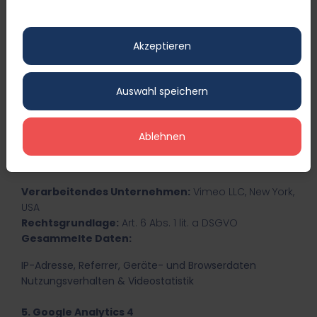
Rechtsgrundlage:
Art. 6 Abs. 1 lit. a DSGVO
Gesammelte Daten:
Akzeptieren
IP-Adresse
Geräte- und Browserinformationen
Nutzungsverhalten & angesehene Videos
Auswahl speichern
Datenübertragung:
möglich in die USA
4.4 Vimeo
Ablehnen
Wir verwenden Vimeo zur Darstellung von
Videoinhalten.
Verarbeitendes Unternehmen:
Vimeo LLC, New York,
USA
Rechtsgrundlage:
Art. 6 Abs. 1 lit. a DSGVO
Gesammelte Daten:
IP-Adresse, Referrer, Geräte- und Browserdaten
Nutzungsverhalten & Videostatistik
5. Google Analytics 4